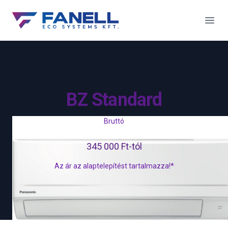
Fanell Eco System
Men
BZ Standard
Bruttó
345 000 Ft-tól
Az ár az alaptelepítést tartalmazza!*