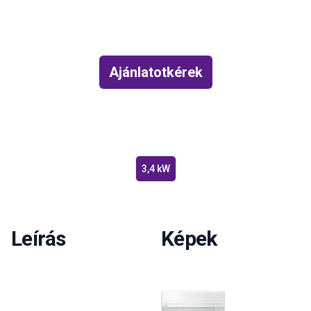
Ajánlatotkérek
3,4 kW
Leírás
Képek