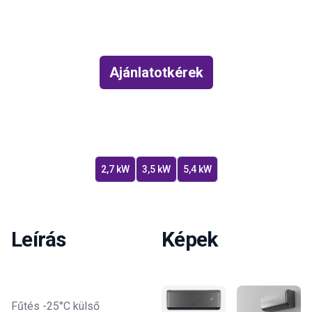
Ajánlatotkérek
2,7 kW
3,5 kW
5,4 kW
Leírás
Képek
Fűtés -25°C külső