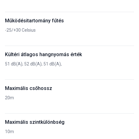
Működésitartomány fűtés
-25/+30 Celsius
Kültéri átlagos hangnyomás érték
51 dB(A); 52 dB(A); 51 dB(A),
Maximális csőhossz
20m
Maximális szintkülönbség
10m