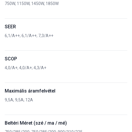
750W, 1150W, 1450W, 1850W
SEER
6,1/A++; 6,1/A++; 7,3/A++
SCOP
4,0/A+; 4,0/A+; 4,3/A+
Maximális áramfelvétel
9,5A; 9,5A; 12A
Beltéri Méret (szé / ma / mé)