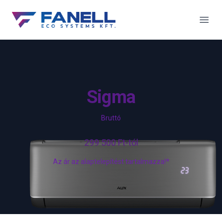
Fanell Eco System
Men
Sigma
Bruttó
299 500 Ft-tól
Az ár az alaptelepítést tartalmazza!*