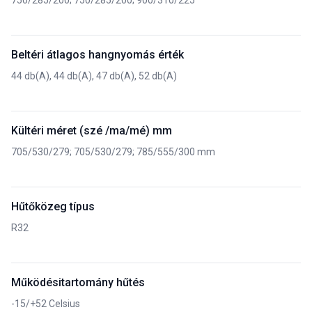
750/285/200; 750/285/200; 900/310/225
Beltéri átlagos hangnyomás érték
44 db(A), 44 db(A), 47 db(A), 52 db(A)
Kültéri méret (szé /ma/mé) mm
705/530/279; 705/530/279; 785/555/300 mm
Hűtőközeg típus
R32
Működésitartomány hűtés
-15/+52 Celsius