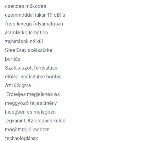
csendes működés
üzemmóddal (akár 19 dB) a
friss levegő folyamatosan
áramlik kellemetlen
zajhatások nélkül.
SteelGrey acélszürke
borítás
Szálcsiszolt fémhatású
előlap, acélszürke borítás.
Az új Sigma.
Erőteljes megjelenés és
meggyőző teljesítmény
hidegben és melegben
egyaránt. Az elegáns külső
mögött rejlő modern
technológiának